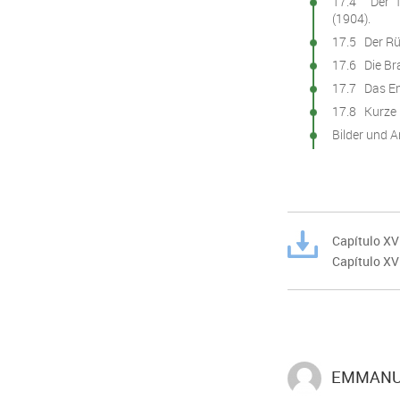
17.4 Der To
(1904).
17.5 Der Rüc
17.6 Die Bra
17.7 Das En
17.8 Kurze 
Bilder und A
Capítulo XV
Capítulo X
EMMANUE