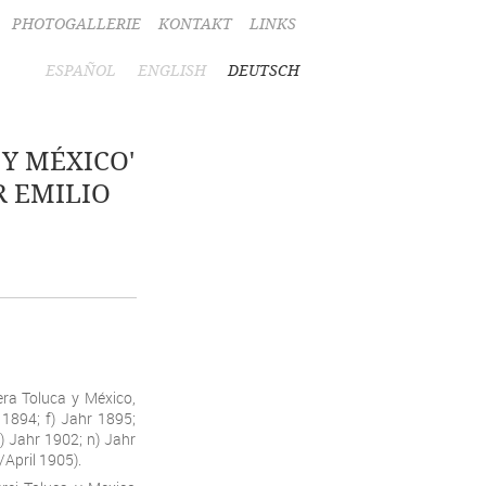
PHOTOGALLERIE
KONTAKT
LINKS
ESPAÑOL
ENGLISH
DEUTSCH
 Y MÉXICO'
R EMILIO
ra Toluca y México,
 1894; f) Jahr 1895;
m) Jahr 1902; n) Jahr
April 1905).