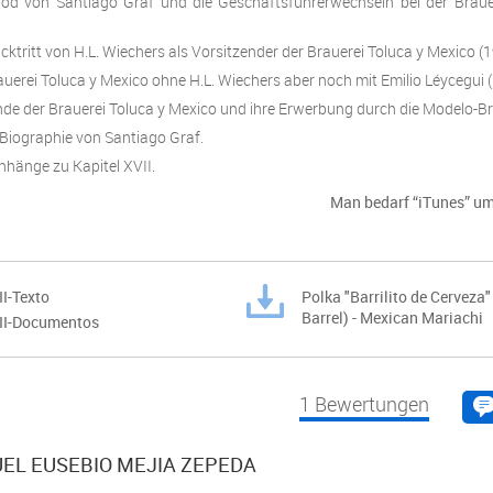
d von Santiago Graf und die Geschäftsführerwechseln bei der Braue
ktritt von H.L. Wiechers als Vorsitzender der Brauerei Toluca y Mexico (1
uerei Toluca y Mexico ohne H.L. Wiechers aber noch mit Emilio Léycegui 
de der Brauerei Toluca y Mexico und ihre Erwerbung durch die Modelo-Br
Biographie von Santiago Graf.
nhänge zu Kapitel XVII.
Man bedarf “iTunes” um
II-Texto
Polka "Barrilito de Cervez
Barrel) - Mexican Mariachi
VII-Documentos
1
Bewertungen
L EUSEBIO MEJIA ZEPEDA