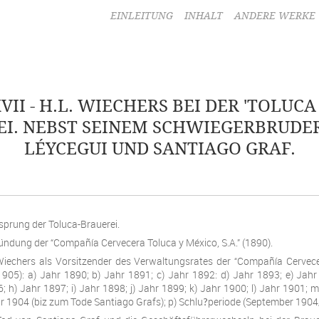
EINLEITUNG
INHALT
ANDERE WERKE
VII - H.L. WIECHERS BEI DER 'TOLUCA
I. NEBST SEINEM SCHWIEGERBRUDE
LÉYCEGUI UND SANTIAGO GRAF.
sprung der Toluca-Brauerei.
ündung der “Compañía Cervecera Toluca y México, S.A.” (1890).
iechers als Vorsitzender des Verwaltungsrates der “Compañía Cervece
-1905): a) Jahr 1890; b) Jahr 1891; c) Jahr 1892: d) Jahr 1893; e) Jahr
; h) Jahr 1897; i) Jahr 1898; j) Jahr 1899; k) Jahr 1900; l) Jahr 1901; 
r 1904 (biz zum Tode Santiago Grafs); p) Schlu
periode (September 1904/
?