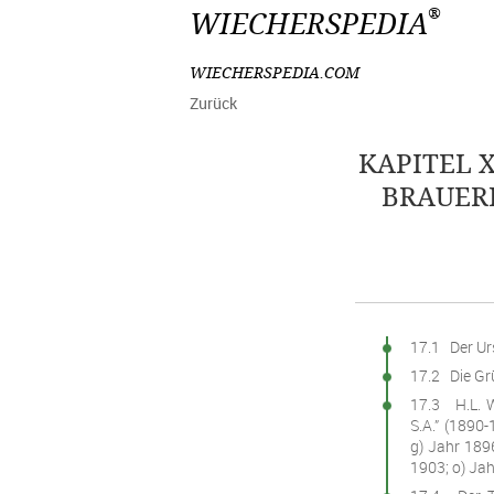
®
WIECHERSPEDIA
WIECHERSPEDIA.COM
Zurück
KAPITEL X
BRAUERE
17.1 Der Ur
17.2 Die Gr
17.3 H.L. W
S.A.” (1890
g) Jahr 1896
1903; o) Jah