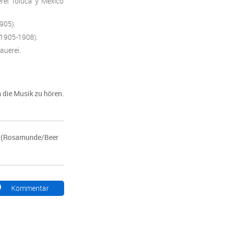
rei Toluca y Mexico
905).
(1905-1908).
auerei.
 die Musik zu hören.
a" (Rosamunde/Beer
Kommentar