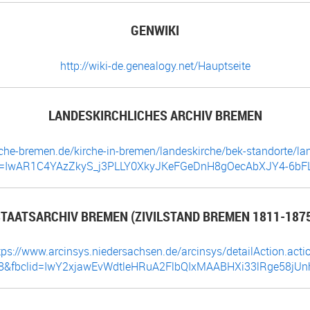
GENWIKI
http://wiki-de.genealogy.net/Hauptseite
LANDESKIRCHLICHES ARCHIV BREMEN
rche-bremen.de/kirche-in-bremen/landeskirche/bek-standorte/lan
lid=IwAR1C4YAzZkyS_j3PLLY0XkyJKeFGeDnH8gOecAbXJY4-6bF
TAATSARCHIV BREMEN (ZIVILSTAND BREMEN 1811-187
tps://www.arcinsys.niedersachsen.de/arcinsys/detailAction.acti
228&fbclid=IwY2xjawEvWdtleHRuA2FlbQIxMAABHXi33lRge58