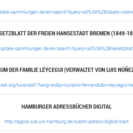
gitale-sammlungen.de/en/search?query=all%3A%28staats-cal
SETZBLATT DER FREIEN HANSESTADT BREMEN (1849-18
digitale-sammlungen.de/en/search?query=all%3A%28Gesetzbl
M DER FAMILIE LÉYCEGUI (VERWALTET VON LUIS NÚÑE
eanet.org/turandot1?lang=es&p=luciano+fernando&n=leycegui+b
HAMBURGER ADRESSBÜCHER DIGITAL
http://agora.sub.uni-hamburg.de/subhh-adress/digbib/start