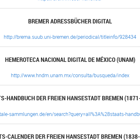
BREMER ADRESSBÜCHER DIGITAL
http://brema.suub.uni-bremen.de/periodical/titleinfo/928434
HEMEROTECA NACIONAL DIGITAL DE MÉXICO (UNAM)
http://www.hndm.unam.mx/consulta/busqueda/index
TS-HANDBUCH DER FREIEN HANSESTADT BREMEN (1871-
gitale-sammlungen.de/en/search?query=all%3A%28staats-han
TS-CALENDER DER FREIEN HANSESTADT BREMEN (1838-