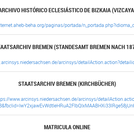
ARCHIVO HISTÓRICO ECLESIÁSTICO DE BIZKAIA (VIZCAYA
internet.aheb-beha.org/paginas/portada/n_portada.php?idioma
TAATSARCHIV BREMEN (STANDESAMT BREMEN NACH 187
.arcinsys.niedersachsen.de/arcinsys/detailAction.action?detai
STAATSARCHIV BREMEN (KIRCHBÜCHER)
tps://www.arcinsys.niedersachsen.de/arcinsys/detailAction.acti
228&fbclid=IwY2xjawEvWdtleHRuA2FlbQIxMAABHXi33lRge58
MATRICULA ONLINE