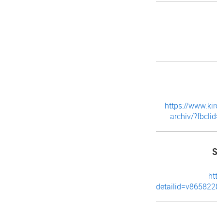
https://www.ki
archiv/?fbc
S
ht
detailid=v8658