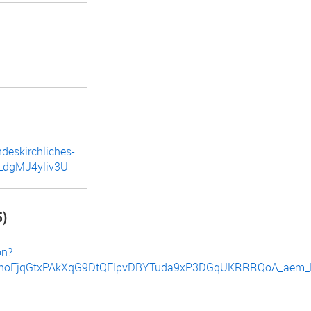
deskirchliches-
LdgMJ4yliv3U
5)
on?
jUnhoFjqGtxPAkXqG9DtQFIpvDBYTuda9xP3DGqUKRRRQoA_aem_