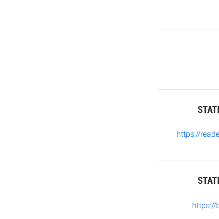
STAT
https://rea
STAT
https:/