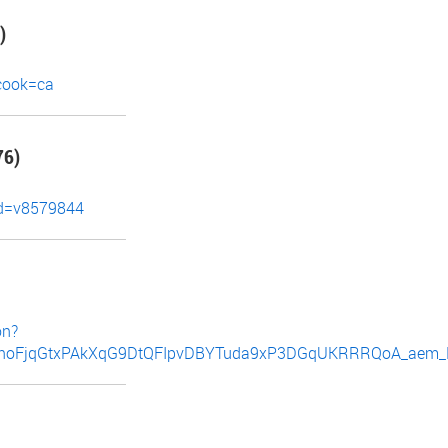
)
_cook=ca
6)
lid=v8579844
on?
jUnhoFjqGtxPAkXqG9DtQFIpvDBYTuda9xP3DGqUKRRRQoA_aem_