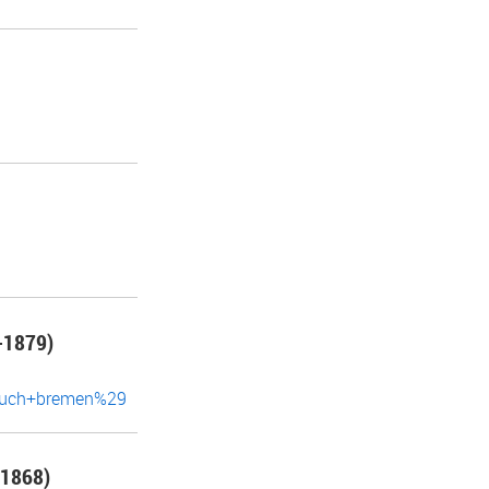
1879)
dbuch+bremen%29
1868)