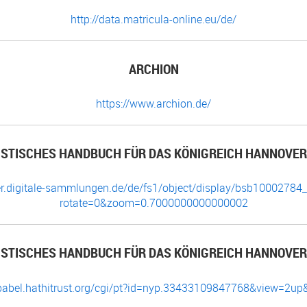
http://data.matricula-online.eu/de/
ARCHION
https://www.archion.de/
ISTISCHES HANDBUCH FÜR DAS KÖNIGREICH HANNOVER
der.digitale-sammlungen.de/de/fs1/object/display/bsb10002784
rotate=0&zoom=0.7000000000000002
ISTISCHES HANDBUCH FÜR DAS KÖNIGREICH HANNOVER
/babel.hathitrust.org/cgi/pt?id=nyp.33433109847768&view=2u