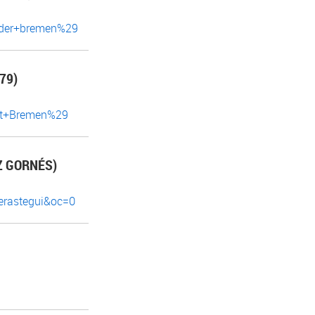
ender+bremen%29
79)
att+Bremen%29
Z GORNÉS)
erastegui&oc=0