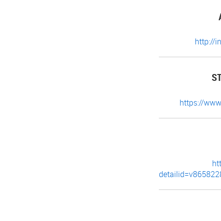
http://
S
https://www
ht
detailid=v8658