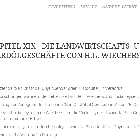
EINLEITUNG
INHALT
ANDERE WERKE
PITEL XIX - DIE LANDWIRTSCHAFTS- 
ERDÖLGESCHÄFTE CON H.L. WIECHERS
ienda “San Cristóbal Cuyucuenda” oder “El Cocuite”, in Veracruz.
forschungen während der Lebenszeit von H.L. Wiechers und Lucía Léycegu
fang der Zerlegung der Hazienda “San Cristóbal Cuyucuenda” oder “El Coc
d von Lucía Léycegui de Wiechers und die Verteilng der Hazienda "San C
uite" unter ihren Erben.
sbemerkungen über die ehemalige Hazienda "San Cristóbal Cuyucuenda" o
ienda “La Victoria” in Durango.