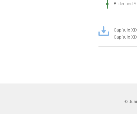
Bilder und A
Capítulo XI
Capítulo X
© Jua