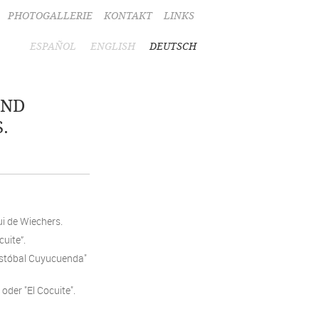
PHOTOGALLERIE
KONTAKT
LINKS
ESPAÑOL
ENGLISH
DEUTSCH
UND
.
i de Wiechers.
uite”.
ristóbal Cuyucuenda"
der "El Cocuite".