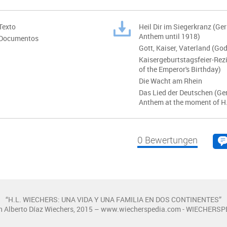
Texto
Heil Dir im Siegerkranz (Ge
Anthem until 1918)
-Documentos
Gott, Kaiser, Vaterland (Go
Kaisergeburtstagsfeier-Rezi
of the Emperor's Birthday)
Die Wacht am Rhein
Das Lied der Deutschen (Ge
Anthem at the moment of H.
0
Bewertungen
“H.L. WIECHERS: UNA VIDA Y UNA FAMILIA EN DOS CONTINENTES”
n Alberto Díaz Wiechers, 2015 – www.wiecherspedia.com - WIECHERSP