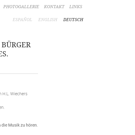
PHOTOGALLERIE
KONTAKT
LINKS
ESPAÑOL
ENGLISH
DEUTSCH
R BÜRGER
S.
n H.L. Wiechers
en.
 die Musik zu hören.