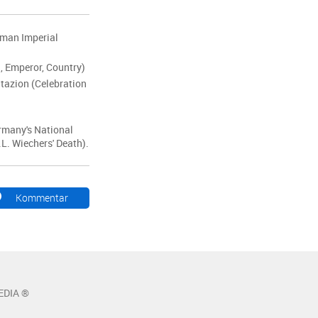
rman Imperial
d, Emperor, Country)
tazion (Celebration
rmany's National
L. Wiechers' Death).
Kommentar
EDIA ®