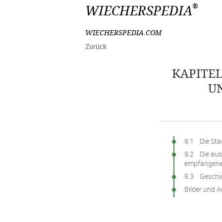
®
WIECHERSPEDIA
WIECHERSPEDIA.COM
Zurück
KAPITEL
U
9.1 Die Sta
9.2 Die au
empfangene
9.3 Geschic
Bilder und A