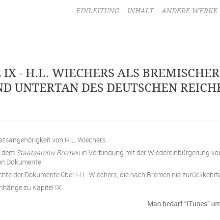
EINLEITUNG
INHALT
ANDERE WERKE
 IX - H.L. WIECHERS ALS BREMISCHE
ND UNTERTAN DES DEUTSCHEN REICHE
atsangehörigkeit von H.L. Wiechers
s dem
Staatsarchiv Bremen
in Verbindung mit der Wiedereinbürgerung vo
n Dokumente.
hte der Dokumente über H.L. Wiechers, die nach Bremen nie zurückkehrt
nhänge zu Kapitel IX.
Man bedarf “iTunes” um