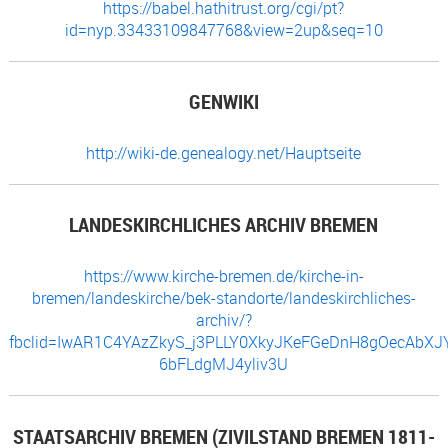
https://babel.hathitrust.org/cgi/pt?
id=nyp.33433109847768&view=2up&seq=10
GENWIKI
http://wiki-de.genealogy.net/Hauptseite
LANDESKIRCHLICHES ARCHIV BREMEN
https://www.kirche-bremen.de/kirche-in-
bremen/landeskirche/bek-standorte/landeskirchliches-
archiv/?
fbclid=IwAR1C4YAzZkyS_j3PLLY0XkyJKeFGeDnH8gOecAbXJ
6bFLdgMJ4yliv3U
STAATSARCHIV BREMEN (ZIVILSTAND BREMEN 1811-