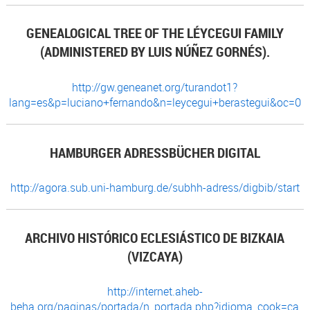
GENEALOGICAL TREE OF THE LÉYCEGUI FAMILY
(ADMINISTERED BY LUIS NÚÑEZ GORNÉS).
http://gw.geneanet.org/turandot1?
lang=es&p=luciano+fernando&n=leycegui+berastegui&oc=0
HAMBURGER ADRESSBÜCHER DIGITAL
http://agora.sub.uni-hamburg.de/subhh-adress/digbib/start
ARCHIVO HISTÓRICO ECLESIÁSTICO DE BIZKAIA
(VIZCAYA)
http://internet.aheb-
beha.org/paginas/portada/n_portada.php?idioma_cook=ca