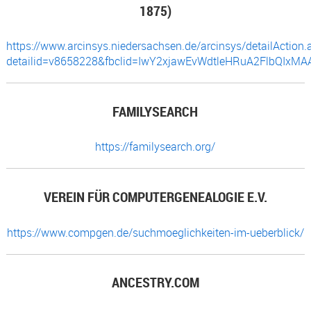
1875)
https://www.arcinsys.niedersachsen.de/arcinsys/detailAction.
detailid=v8658228&fbclid=IwY2xjawEvWdtleHRuA2FlbQI
FAMILYSEARCH
https://familysearch.org/
VEREIN FÜR COMPUTERGENEALOGIE E.V.
https://www.compgen.de/suchmoeglichkeiten-im-ueberblick/
ANCESTRY.COM