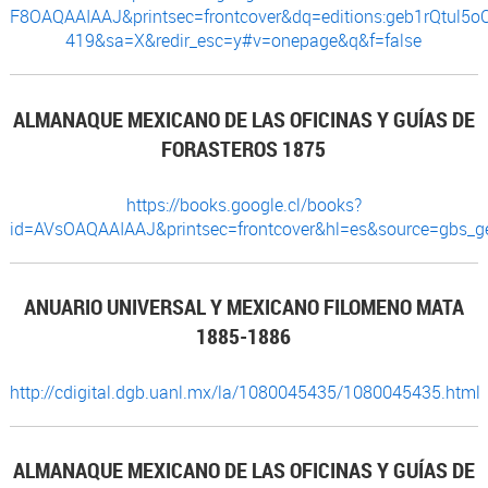
F8OAQAAIAAJ&printsec=frontcover&dq=editions:geb1rQtul5o
419&sa=X&redir_esc=y#v=onepage&q&f=false
ALMANAQUE MEXICANO DE LAS OFICINAS Y GUÍAS DE
FORASTEROS 1875
https://books.google.cl/books?
id=AVsOAQAAIAAJ&printsec=frontcover&hl=es&source=gbs_
ANUARIO UNIVERSAL Y MEXICANO FILOMENO MATA
1885-1886
http://cdigital.dgb.uanl.mx/la/1080045435/1080045435.html
ALMANAQUE MEXICANO DE LAS OFICINAS Y GUÍAS DE