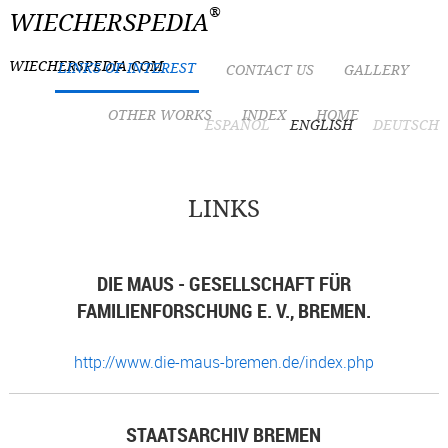
®
WIECHERSPEDIA
WIECHERSPEDIA.COM
LINKS OF INTEREST
CONTACT US
GALLERY
OTHER WORKS
INDEX
HOME
ESPAÑOL
ENGLISH
DEUTSCH
LINKS
DIE MAUS - GESELLSCHAFT FÜR
FAMILIENFORSCHUNG E. V., BREMEN.
http://www.die-maus-bremen.de/index.php
STAATSARCHIV BREMEN