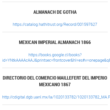
ALMANACH DE GOTHA
https://catalog.hathitrust.org/Record/001597627
MEXICAN IMPERIAL ALMANACH 1866
https://books.google.cl/books?
id=YNtkAAAAcAAJ&printsec=frontcover&hl=es#v=onepage&q&
DIRECTORIO DEL COMERCIO MAILLEFERT DEL IMPERIO
MEXICANO 1867
http://cdigital.dgb.uanl.mx/la/1020133782/1020133782_MA.