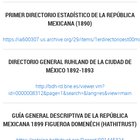
PRIMER DIRECTORIO ESTADÍSTICO DE LA REPÚBLICA
MEXICANA (1890)
https://ia600307.us.archive.org/29/items/1erdirectorioest00m
DIRECTORIO GENERAL RUHLAND DE LA CIUDAD DE
MÉXICO 1892-1893
http://bdh-rd.bne.es/viewer.vm?
id=0000008312&page=1&search=&lang=es&view=main
GUÍA GENERAL DESCRIPTIVA DE LA REPÚBLICA
MEXICANA 1899 FIGUEROA DOMENÉCH (HATHITRUST)
https://catalog.hathitrust.org/Record/001445324