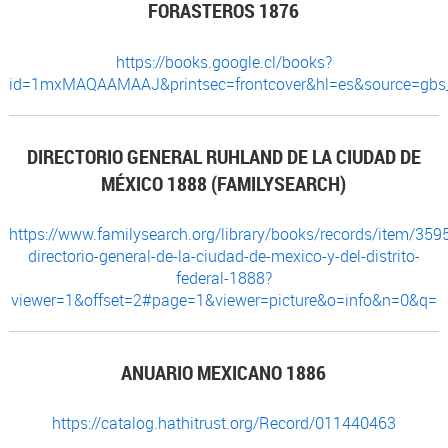
FORASTEROS 1876
https://books.google.cl/books?
id=1mxMAQAAMAAJ&printsec=frontcover&hl=es&source=gbs
DIRECTORIO GENERAL RUHLAND DE LA CIUDAD DE
MÉXICO 1888 (FAMILYSEARCH)
https://www.familysearch.org/library/books/records/item/359
directorio-general-de-la-ciudad-de-mexico-y-del-distrito-
federal-1888?
viewer=1&offset=2#page=1&viewer=picture&o=info&n=0&q=
ANUARIO MEXICANO 1886
https://catalog.hathitrust.org/Record/011440463