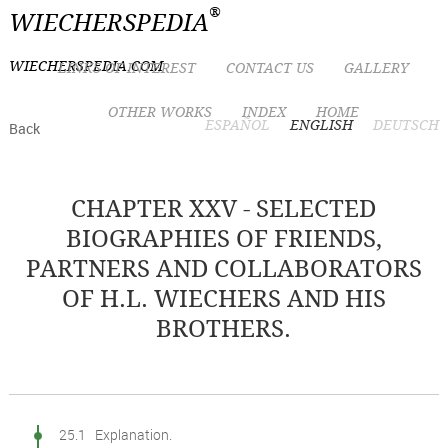
®
WIECHERSPEDIA
WIECHERSPEDIA.COM
LINKS OF INTEREST
CONTACT US
GALLERY
OTHER WORKS
INDEX
HOME
ESPAÑOL
ENGLISH
DEUTSCH
Back
CHAPTER XXV - SELECTED
BIOGRAPHIES OF FRIENDS,
PARTNERS AND COLLABORATORS
OF H.L. WIECHERS AND HIS
BROTHERS.
25.1 Explanation.