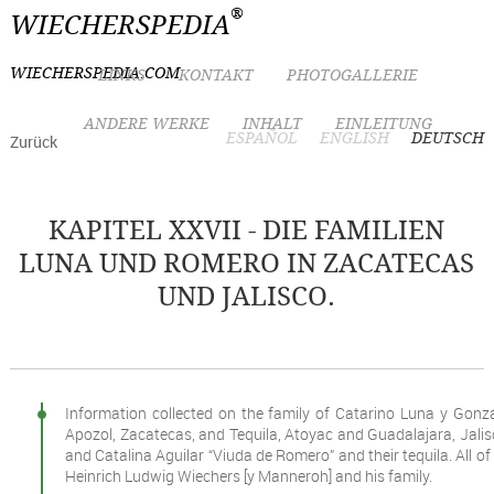
®
WIECHERSPEDIA
WIECHERSPEDIA.COM
LINKS
KONTAKT
PHOTOGALLERIE
ANDERE WERKE
INHALT
EINLEITUNG
ESPAÑOL
ENGLISH
DEUTSCH
Zurück
KAPITEL XXVII - DIE FAMILIEN
LUNA UND ROMERO IN ZACATECAS
UND JALISCO.
Information collected on the family of Catarino Luna y Gonz
Apozol, Zacatecas, and Tequila, Atoyac and Guadalajara, Jali
and Catalina Aguilar “Viuda de Romero” and their tequila. All of
Heinrich Ludwig Wiechers [y Manneroh] and his family.