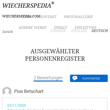
®
WIECHERSPEDIA
WIECHERSPEDIA.COM
LINKS
KONTAKT
PHOTOGALLERIE
ANDERE WERKE
INHALT
EINLEITUNG
ESPAÑOL
ENGLISH
DEUTSCH
Zurück
AUSGEWÄHLTER
PERSONENREGISTER
2
Bewertungen
Kommentar
Pius Betschart
03/11/2020