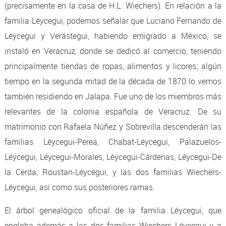
(precisamente en la casa de H.L. Wiechers). En relación a la
familia Léycegui, podemos señalar que Luciano Fernando de
Léycegui y Verástegui, habiendo emigrado a México, se
instaló en Veracruz, donde se dedicó al comercio, teniendo
principalmente tiendas de ropas, alimentos y licores; algún
tiempo en la segunda mitad de la década de 1870 lo vemos
también residiendo en Jalapa. Fue uno de los miembros más
relevantes de la colonia española de Veracruz. De su
matrimonio con Rafaela Núñez y Sobrevilla descenderán las
familias Léycegui-Perea, Chabat-Léycegui, Palazuelos-
Léycegui, Léycegui-Morales, Léycegui-Cárdenas, Léycegui-De
la Cerda, Roustan-Léycegui, y las dos familias Wiechers-
Léycegui, así como sus posteriores ramas.
El árbol genealógico oficial de la familia Léycegui, que
engloba además a las dos familias Wiechers Léycegui y a